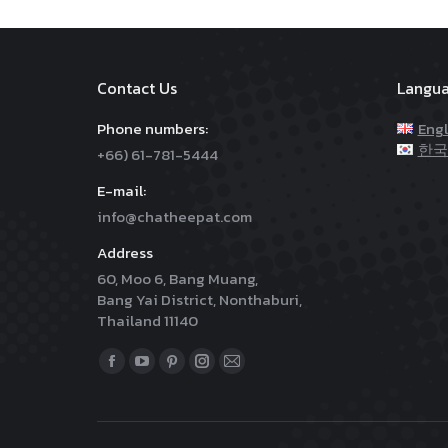
Contact Us
Langu
Phone numbers:
Engl
한국
+66) 61-781-5444
E-mail:
info@chatheepat.com
Address
60, Moo 6, Bang Muang,
Bang Yai District, Nonthaburi,
Thailand 11140
Find us on:
Facebook
YouTube
Pinterest
Instagram
Mail
page
page
page
page
page
opens
opens
opens
opens
opens